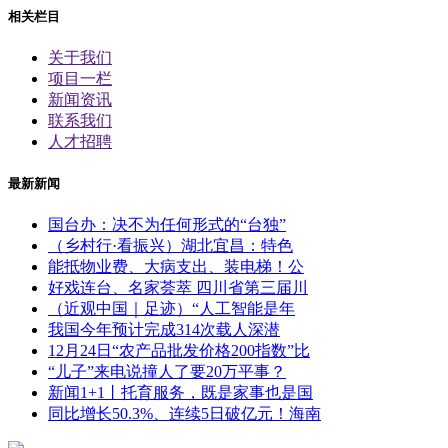
相关栏目
关于我们
项目一栏
新闻资讯
联系我们
人才招聘
最新新闻
国台办：决不为任何形式的“台独”
（乡村行·看振兴）湖北宜昌：特色
能抵物业费、大病支出、装电梯！公
好戏连台、名家荟萃 四川省第三届川
（近观中国｜足迹）“人工智能是年
我国今年预计完成314次载人深潜
12月24日“农产品批发价格200指数”比
“儿子”来电说撞人了要20万平事？
新闻1+1丨托育服务，既是家事也是国
同比增长50.3%、连续5日破亿元！海南