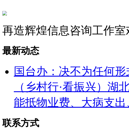
再造辉煌信息咨询工作室
最新动态
国台办：决不为任何形
（乡村行·看振兴）湖
能抵物业费、大病支出
联系方式