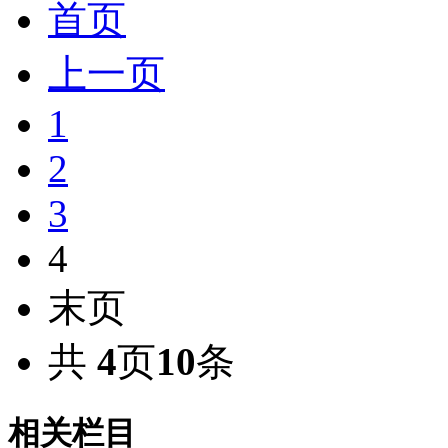
首页
上一页
1
2
3
4
末页
共
4
页
10
条
相关栏目