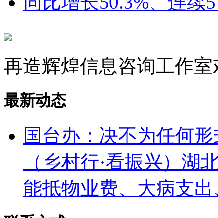
同比增长50.3%、连
再造辉煌信息咨询工作室
最新动态
国台办：决不为任何形
（乡村行·看振兴）湖
能抵物业费、大病支出