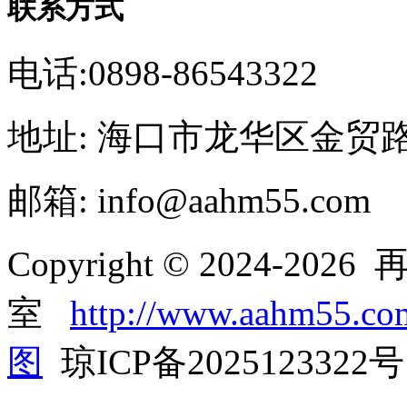
联系方式
电话:0898-86543322
地址: 海口市龙华区金贸
邮箱: info@aahm55.com
Copyright © 2024-
室
http://www.aahm55.co
图
琼ICP备2025123322号